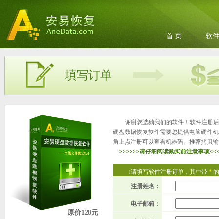
首 页
软
填写订单
谢谢您选购我们的软件！软件注册后
硬盘数据恢复软件需要您提供电脑硬件机
角上点注册可以查看机器码。推荐拷贝输
>>>>>>请仔细阅读购买前注意事项<<<
↓请填写软件注册订单，其中带
*
的
注册姓名：
电子邮箱：
原价128元